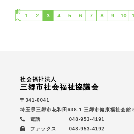
前
1
2
3
4
5
6
7
8
9
10
へ
社会福祉法人
三郷市社会福祉協議会
〒341-0041
埼玉県三郷市花和田638-1 三郷市健康福祉会館５
電話
048-953-4191
ファックス
048-953-4192