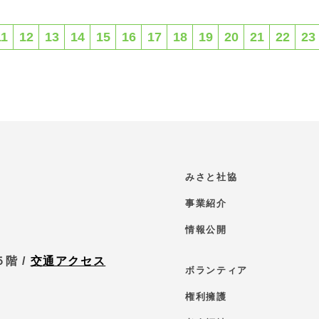
11
12
13
14
15
16
17
18
19
20
21
22
23
みさと社協
事業紹介
情報公開
階 /
交通アクセス
ボランティア
権利擁護