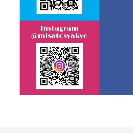
Instagram
@misatosyakyo