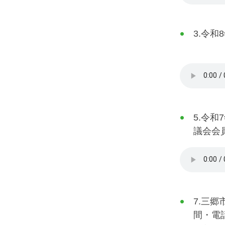
3.令和
5.令
議会会
7.三
間・電