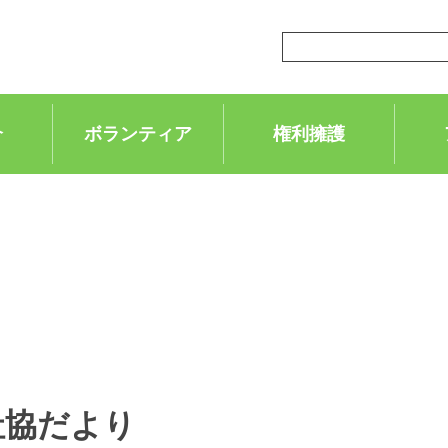
介
ボランティア
権利擁護
社協だより