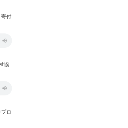
 寄付
祉協
験プロ